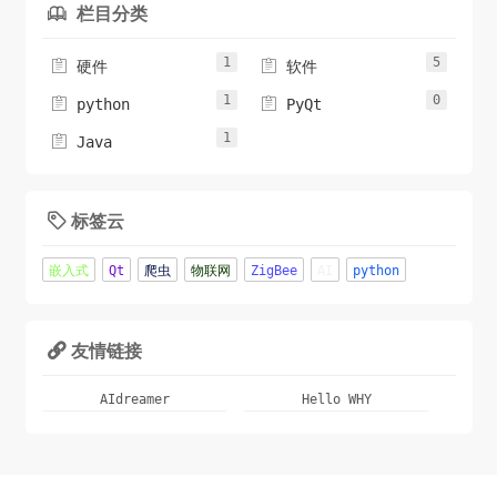
栏目分类

1
5


硬件
软件
1
0


python
PyQt
1

Java
标签云

嵌入式
Qt
爬虫
物联网
ZigBee
AI
python
友情链接

AIdreamer
Hello WHY