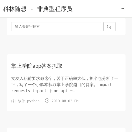
科林随想 - 非典型程序员

掌上学院app答案抓取
女友入职前要求做这个，苦于正确率太低，抓个包分析了一
下，写了一个小脚本获取掌上学院题目的答案。import
requests import json api =
'http://study.study2win.net/front/game/getQuestResu


软件
,
python
2019-08-02 PM
header = { 'dt': '1561878996041', 'rs':
'874e1335-...