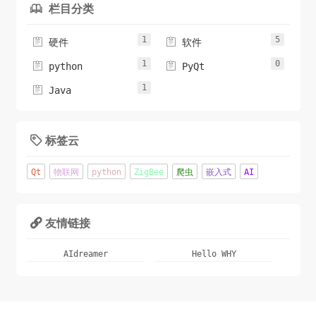
栏目分类

1
5


硬件
软件
1
0


python
PyQt
1

Java
标签云

Qt
物联网
python
ZigBee
爬虫
嵌入式
AI
友情链接

AIdreamer
Hello WHY